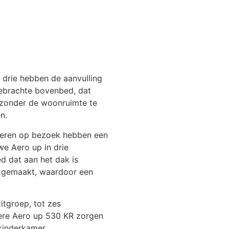
e drie hebben de aanvulling
gebrachte bovenbed, dat
 zonder de woonruimte te
n.
nderen op bezoek hebben een
we Aero up in drie
d dat aan het dak is
n gemaakt, waardoor een
tgroep, tot zes
ngere Aero up 530 KR zorgen
kinderkamer.