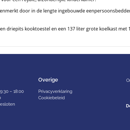
kenmerkt door in de lengte ingebouwde eenpersoonsbedden 
n driepits kooktoestel en een 137 liter grote koelkast met 15
Overige
O
9:30 – 18:00
Privacyverklaring
0
Cookiebeleid
esloten
De