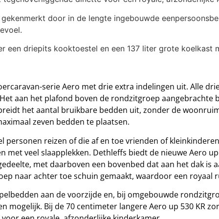
 gekenmerkt door in de lengte ingebouwde eenpersoonsbe
evoel.
 een driepits kooktoestel en een 137 liter grote koelkast me
ercaravan-serie Aero met drie extra indelingen uit. Alle dri
 Het aan het plafond boven de rondzitgroep aangebrachte 
reidt het aantal bruikbare bedden uit, zonder de woonrui
maximaal zeven bedden te plaatsen.
l personen reizen of die af en toe vrienden of kleinkinder
 met veel slaapplekken. Dethleffs biedt de nieuwe Aero up 
 gedeelte, met daarboven een bovenbed dat aan het dak is
ep naar achter toe schuin gemaakt, waardoor een royaal r
lbedden aan de voorzijde en, bij omgebouwde rondzitgroep
en mogelijk. Bij de 70 centimeter langere Aero up 530 KR zo
oor een royale, afzonderlijke kinderkamer.