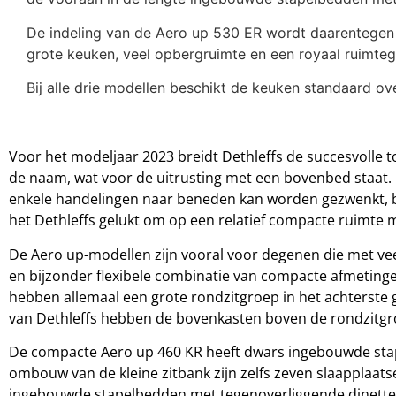
De indeling van de Aero up 530 ER wordt daarentegen
grote keuken, veel opbergruimte en een royaal ruimteg
Bij alle drie modellen beschikt de keuken standaard over
Voor het modeljaar 2023 breidt Dethleffs de succesvolle to
de naam, wat voor de uitrusting met een bovenbed staat.
enkele handelingen naar beneden kan worden gezwenkt, b
het Dethleffs gelukt om op een relatief compacte ruimte 
De Aero up-modellen zijn vooral voor degenen die met vee
en bijzonder flexibele combinatie van compacte afmetingen
hebben allemaal een grote rondzitgroep in het achterste
van Dethleffs hebben de bovenkasten boven de rondzitgro
De compacte Aero up 460 KR heeft dwars ingebouwde stape
ombouw van de kleine zitbank zijn zelfs zeven slaapplaats
ingebouwde stapelbedden met tegenoverliggende dinette v