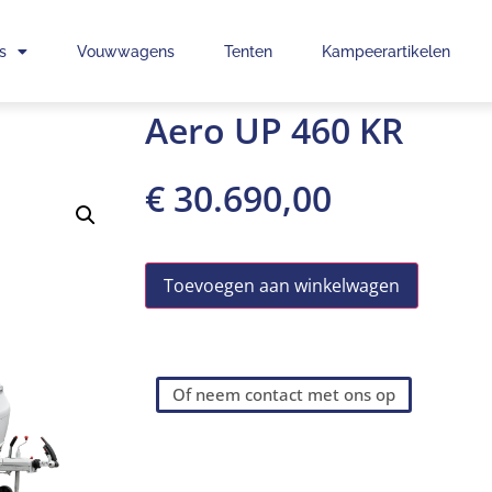
s
Vouwwagens
Tenten
Kampeerartikelen
Aero UP 460 KR
€
30.690,00
Toevoegen aan winkelwagen
Of neem contact met ons op