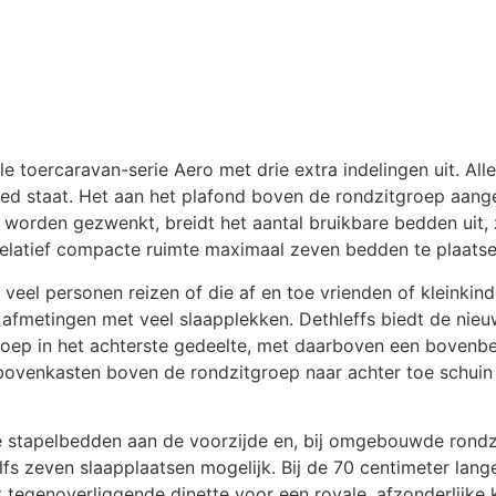
e toercaravan-serie Aero met drie extra indelingen uit. All
nbed staat. Het aan het plafond boven de rondzitgroep aan
 worden gezwenkt, breidt het aantal bruikbare bedden uit,
relatief compacte ruimte maximaal zeven bedden te plaatse
veel personen reizen of die af en toe vrienden of kleinki
 afmetingen met veel slaapplekken. Dethleffs biedt de nieu
roep in het achterste gedeelte, met daarboven een bovenbe
bovenkasten boven de rondzitgroep naar achter toe schui
stapelbedden aan de voorzijde en, bij omgebouwde rondzi
lfs zeven slaapplaatsen mogelijk. Bij de 70 centimeter la
tegenoverliggende dinette voor een royale, afzonderlijke 