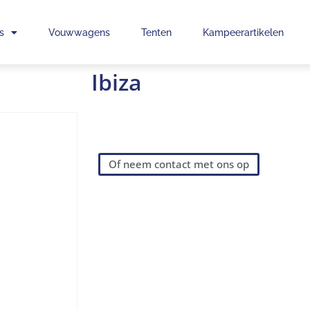
s
Vouwwagens
Tenten
Kampeerartikelen
Ibiza
Of neem contact met ons op