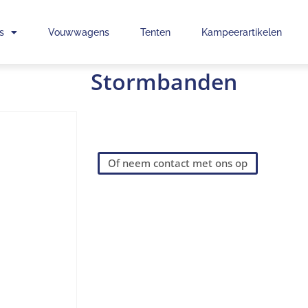
s
Vouwwagens
Tenten
Kampeerartikelen
Stormbanden
Of neem contact met ons op