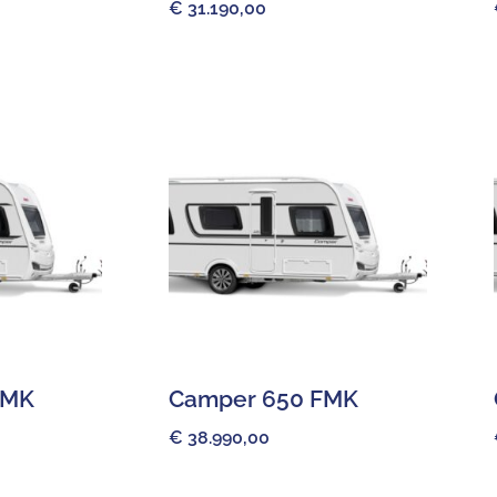
€
31.190,00
FMK
Camper 650 FMK
€
38.990,00